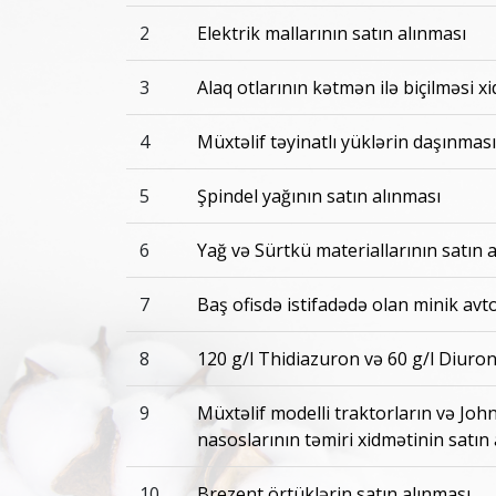
2
Elektrik mallarının satın alınması
3
Alaq otlarının kətmən ilə biçilməsi x
4
Müxtəlif təyinatlı yüklərin daşınması
5
Şpindel yağının satın alınması
6
Yağ və Sürtkü materiallarının satın 
7
Baş ofisdə istifadədə olan minik avto
8
120 g/l Thidiazuron və 60 g/l Diuron
9
Müxtəlif modelli traktorların və J
nasoslarının təmiri xidmətinin satın
10
Brezent örtüklərin satın alınması