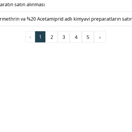
aratın satın alınması
rmethrin və %20 Acetamiprid adlı kimyəvi preparatların satı
‹
1
2
3
4
5
›