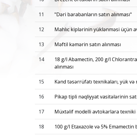
11
"Dəri barabanların satın alınması"
12
Mahlıc kiplərinin yüklənməsi üçün av
13
Məftil kəmərin satın alınması
14
18 g/l Abamectin, 200 g/l Chlorantra
alınması
15
Kənd təsərrüfatı texnikaları, yük və
16
Pikap tipli nəqliyyat vasitələrinin sa
17
Müxtəlif modelli avtokarlara texniki 
18
100 g/l Etaxazole və 5% Emamectin b